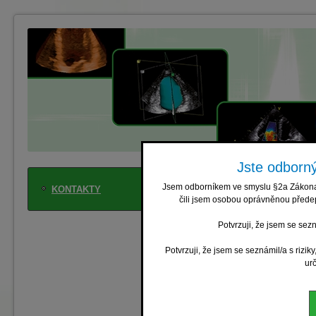
Jste odborný
GALÉN - SYMPOS
Jsem odborníkem ve smyslu §2a Zákona č
KONTAKTY
Břežanská 10
čili jsem osobou oprávněnou předep
100 00 Praha 10
tel.: 222 518 535
Potvrzuji, že jsem se sez
e-mail:
registrac
www.gsymposion
Potvrzuji, že jsem se seznámil/a s rizik
ur
Zuzana Havránková
Daniela Daskalov