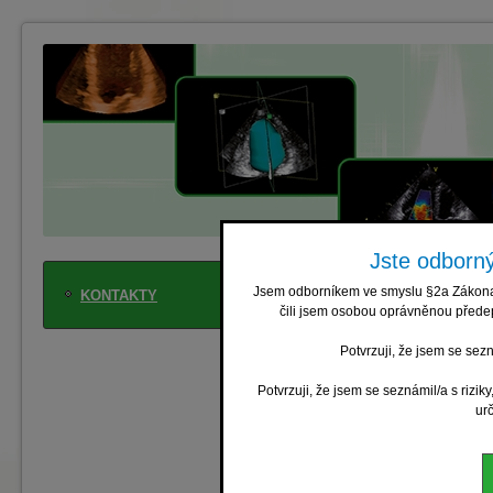
Jste odborný
GALÉN - SYMPOS
Jsem odborníkem ve smyslu §2a Zákona č
KONTAKTY
Břežanská 10
čili jsem osobou oprávněnou předep
100 00 Praha 10
tel.: 222 518 535
Potvrzuji, že jsem se sez
e-mail:
registrac
www.gsymposion
Potvrzuji, že jsem se seznámil/a s rizik
ur
Zuzana Havránková
Daniela Daskalov